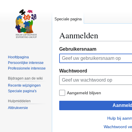
Speciale pagina
Aanmelden
Naar
Naar
Gebruikersnaam
navigatie
zoeken
Hoofdpagina
springen
springen
Persoonlijke interesse
Professionele interesse
Wachtwoord
Bijdragen aan de wiki
Recente wijzigingen
Speciale pagina's
Aangemeld blijven
Hulpmiddelen
Aanmel
Afdrukversie
Hulp bij aan
Wachtwoord ve