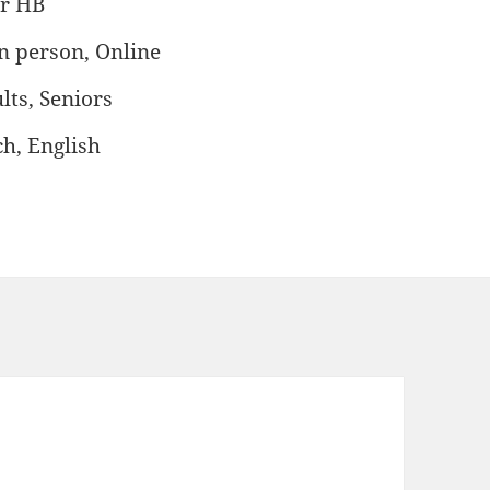
er HB
n person, Online
lts, Seniors
h, English