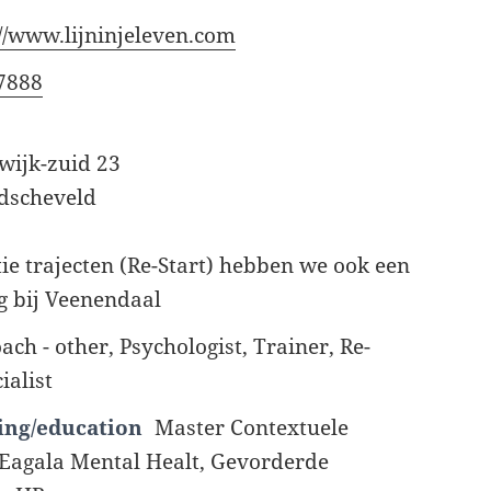
://www.lijninjeleven.com
7888
wijk-zuid 23
dscheveld
tie trajecten (Re-Start) hebben we ook een
g bij Veenendaal
ach - other, Psychologist, Trainer, Re-
ialist
ing/education
Master Contextuele
 Eagala Mental Healt, Gevorderde