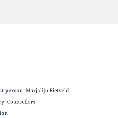
ct person
Marjolijn Rietveld
ry
Counsellors
ion